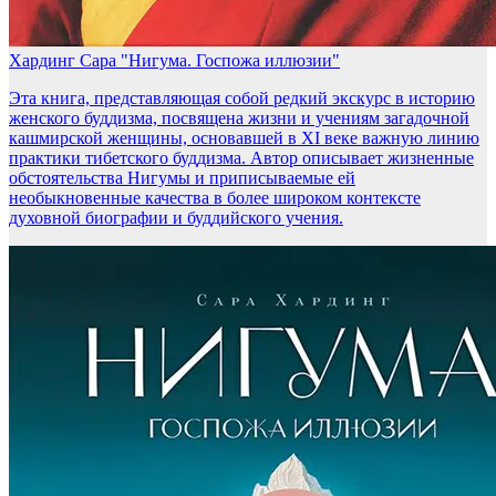
Хардинг Сара "Нигума. Госпожа иллюзии"
Эта книга, представляющая собой редкий экскурс в историю
женского буддизма, посвящена жизни и учениям загадочной
кашмирской женщины, основавшей в XI веке важную линию
практики тибетского буддизма. Автор описывает жизненные
обстоятельства Нигумы и приписываемые ей
необыкновенные качества в более широком контексте
духовной биографии и буддийского учения.