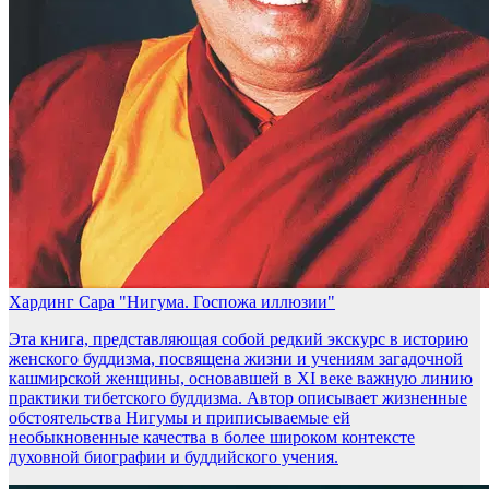
Хардинг Сара "Нигума. Госпожа иллюзии"
Эта книга, представляющая собой редкий экскурс в историю
женского буддизма, посвящена жизни и учениям загадочной
кашмирской женщины, основавшей в XI веке важную линию
практики тибетского буддизма. Автор описывает жизненные
обстоятельства Нигумы и приписываемые ей
необыкновенные качества в более широком контексте
духовной биографии и буддийского учения.