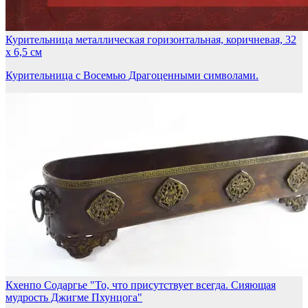
Курительница металлическая горизонтальная, коричневая, 32
х 6,5 см
Курительница с Восемью Драгоценными символами.
Кхенпо Содаргье "То, что присутствует всегда. Сияющая
мудрость Джигме Пхунцога"