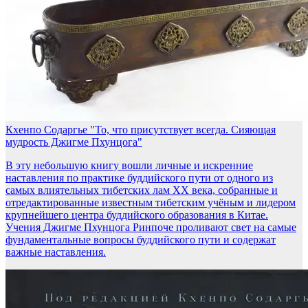
Кхенпо Содаргье "То, что присутствует всегда. Сияющая
мудрость Джигме Пхунцога"
В эту небольшую книгу вошли личные и искренние
наставления по практике буддийского пути от одного из
самых влиятельных тибетских лам XX века, собранные и
отредактированные известным тибетским учёным и лидером
крупнейшего центра буддийского образования в Китае.
Учения Джигме Пхунцога Ринпоче проливают свет на самые
фундаментальные вопросы буддийского пути и содержат
важные наставления.