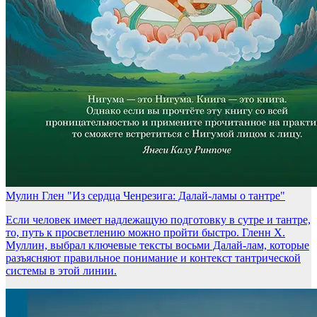
Мулин Глен "Из сердца Ченрезига: Далай-ламы о тантре"
Если человек имеет надлежащую подготовку в сутре и тантре,
то, путь к просветлению можно пройти быстро. Гленн Х.
Муллин, выбрал ключевые тексты восьми Далай-лам, которые
разъясняют правильное понимание и контекст тантрической
системы в этой линии.