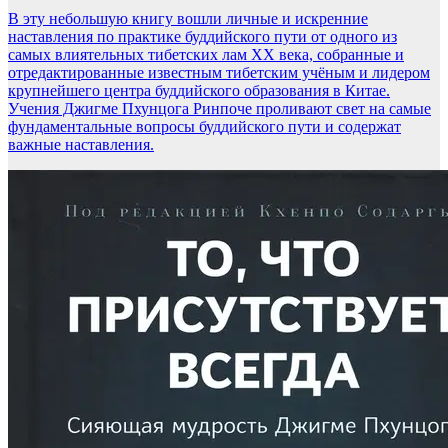
В эту небольшую книгу вошли личные и искренние
наставления по практике буддийского пути от одного из
самых влиятельных тибетских лам XX века, собранные и
отредактированные известным тибетским учёным и лидером
крупнейшего центра буддийского образования в Китае.
Учения Джигме Пхунцога Ринпоче проливают свет на самые
фундаментальные вопросы буддийского пути и содержат
важные наставления.