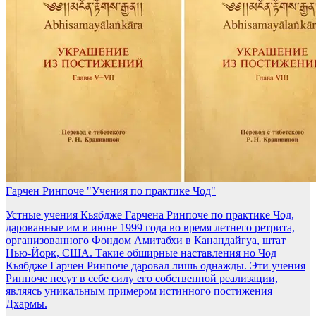
Гарчен Ринпоче "Учения по практике Чод"
Устные учения Кьябдже Гарчена Ринпоче по практике Чод,
дарованные им в июне 1999 года во время летнего ретрита,
организованного Фондом Амитабхи в Канандайгуа, штат
Нью-Йорк, США. Такие обширные наставления но Чод
Кьябдже Гарчен Ринпоче даровал лишь однажды. Эти учения
Ринпоче несут в себе силу его собственной реализации,
являясь уникальным примером истинного постижения
Дхармы.