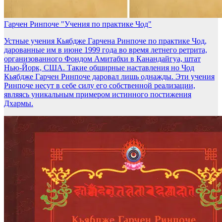
Гарчен Ринпоче "Учения по практике Чод"
Устные учения Кьябдже Гарчена Ринпоче по практике Чод,
дарованные им в июне 1999 года во время летнего ретрита,
организованного Фондом Амитабхи в Канандайгуа, штат
Нью-Йорк, США. Такие обширные наставления но Чод
Кьябдже Гарчен Ринпоче даровал лишь однажды. Эти учения
Ринпоче несут в себе силу его собственной реализации,
являясь уникальным примером истинного постижения
Дхармы.