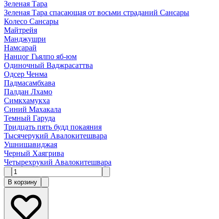
Зеленая Тара
Зеленая Тара спасающая от восьми страданий Сансары
Колесо Сансары
Майтрейя
Манджушри
Намсарай
Нанцог Гьялпо яб-юм
Одиночный Ваджрасаттва
Одсер Ченма
Падмасамбхава
Палдан Лхамо
Симкхамукха
Синий Махакала
Темный Гаруда
Тридцать пять будд покаяния
Тысячерукий Авалокитешвара
Ушнишавиджая
Черный Хаягрива
Четырехрукий Авалокитешвара
В корзину