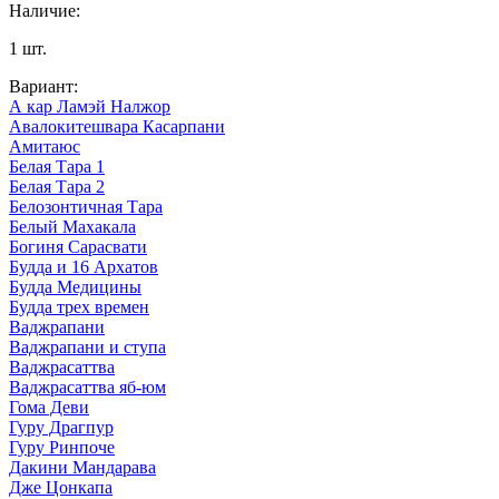
Наличие
:
1
шт.
Вариант
:
А кар Ламэй Налжор
Авалокитешвара Касарпани
Амитаюс
Белая Тара 1
Белая Тара 2
Белозонтичная Тара
Белый Махакала
Богиня Сарасвати
Будда и 16 Архатов
Будда Медицины
Будда трех времен
Ваджрапани
Ваджрапани и ступа
Ваджрасаттва
Ваджрасаттва яб-юм
Гома Деви
Гуру Драгпур
Гуру Ринпоче
Дакини Мандарава
Дже Цонкапа