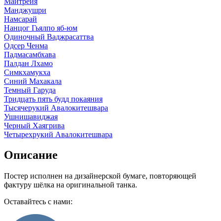
Майтрейя
Манджушри
Намсарай
Нанцог Гьялпо яб-юм
Одиночный Ваджрасаттва
Одсер Ченма
Падмасамбхава
Палдан Лхамо
Симкхамукха
Синий Махакала
Темный Гаруда
Тридцать пять будд покаяния
Тысячерукий Авалокитешвара
Ушнишавиджая
Черный Хаягрива
Четырехрукий Авалокитешвара
Описание
Постер исполнен на дизайнерской бумаге, повторяющей
фактуру шёлка на оригинальной танка.
Оставайтесь с нами: