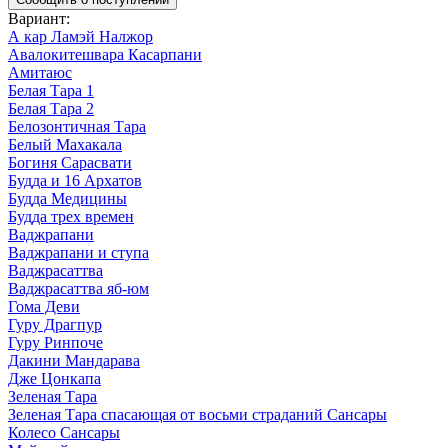
Вариант
:
А кар Ламэй Налжор
Авалокитешвара Касарпани
Амитаюс
Белая Тара 1
Белая Тара 2
Белозонтичная Тара
Белый Махакала
Богиня Сарасвати
Будда и 16 Архатов
Будда Медицины
Будда трех времен
Ваджрапани
Ваджрапани и ступа
Ваджрасаттва
Ваджрасаттва яб-юм
Гома Деви
Гуру Драгпур
Гуру Ринпоче
Дакини Мандарава
Дже Цонкапа
Зеленая Тара
Зеленая Тара спасающая от восьми страданий Сансары
Колесо Сансары