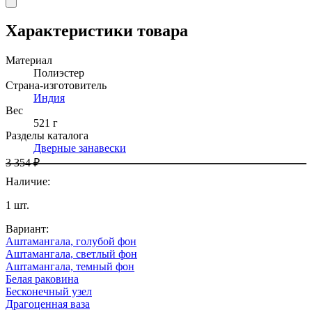
Характеристики товара
Материал
Полиэстер
Страна-изготовитель
Индия
Вес
521 г
Разделы каталога
Дверные занавески
3 354 ₽
Наличие
:
1
шт.
Вариант
:
Аштамангала, голубой фон
Аштамангала, светлый фон
Аштамангала, темный фон
Белая раковина
Бесконечный узел
Драгоценная ваза