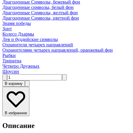
Драгоценные Символы, бежевый фон
Драгоценные символы, белый фон
Драгоценные Символы, желтый фон
Драгоценные Символы, цветной фон
Знамя победы
Зонт
Колесо Дхармы
Лев и буддийские символы
Охранители четырех направлений
Охранителями четырех направлений, оранжевый фон
Рыбки
Триратна
Четверо Дружных
Шоусин
В корзину
В избранное
Описание