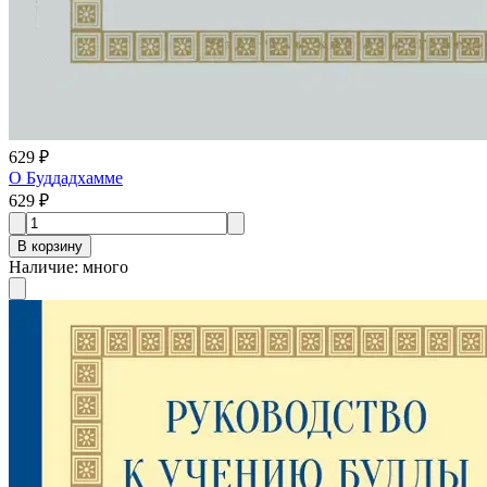
629 ₽
О Буддадхамме
629 ₽
В корзину
Наличие
:
много