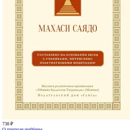
738 ₽
О природе ниббаны