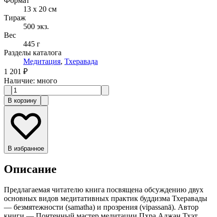
Формат
13 x 20 см
Тираж
500
экз.
Вес
445 г
Разделы каталога
Медитация
,
Тхеравада
1 201 ₽
Наличие
:
много
В корзину
В избранное
Описание
Предлагаемая читателю книга посвящена обсуждению двух
основных видов медитативных практик буддизма Тхеравады
— безмятежности (samatha) и прозрения (vipassanā). Автор
книги — Почтенный мастер медитации Пхра Аджан Тхэт