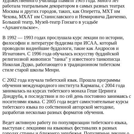
художественного училища Памяти 1905 года. Много лет
работала театральным декоратором в самых разных театрах
Москвы и других городов, таких, как Оперетта, МХТ им
Чехова, МХАТ им Станиславского и Немировича Данченко,
Большой театр, Музей-театр Гонзаго в усадьбе
«Архангельское».
В 1992 — 1993 годах прослушала курс лекции по истории,
философии и литературе буддизма при ИСАА, который
проводили виднейшие буддологи, такие как Андросов и
Игнатович. С 1996 года обучалась искусству буддийской
религиозной живописи "танка" у известного танкописца
Николая Дудко, работающего в традиционном тибетском
стиле старой школы Менри.
С 2002 года изучала тибетский язык. Прошла программы
обучения международного института Кармапы, с 2004 года
занималась на курсах тибетского монаха Геше Церинга
Дондруба, в последствии и по сей день постоянно занимаясь с
носителями языка. С 2005 года ведет самостоятельные курсы
тибетского языка по собственной авторской методике,
разработав несколько разных форматов обучения.
Ведет активную работу по популяризации тибетского языка,
выступая с лекциями на языковых фестивалях в разных
городах страны и ближнего зарубежья. Популярные лекции о