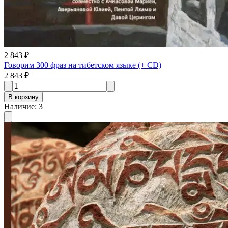
2 843 ₽
Говорим 300 фраз на тибетском языке (+ CD)
2 843 ₽
В корзину
Наличие
:
3