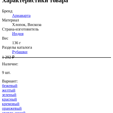
Характеристики товара
Бренд
Ариаварта
Материал
Хлопок
,
Вискоза
Страна-изготовитель
Индия
Вес
136 г
Разделы каталога
Рубашки
1 292 ₽
Наличие
:
9
шт.
Вариант
:
бежевый
желтый
зеленый
красный
кремовый
оранжевый
светло-синий