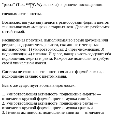
"ракта" (Tib.: རཀ་ཏ་; Wylie: rak ta), в разделе, посвященном
гневным активностям.
Возможно, вы уже запутались в разнообразии форм и цветов
так называемых «менрак» алтарных лож. Давайте разберемся
с этой темой:
Расширенная практика, выполняемая во время друбчена или
ретрита, содержит четыре части, связанные с четырьмя
активностями: 1) умиротворяющая; 2) преумножающая; 3)
подчиняющая; 4) гневная. И далее, каждая часть содержит оба
подношения: амрита и ракта. Каждое же подношение требует
своей уникальной ложки.
Система не сложна: активность связана с формой ложки, а
подношение связано с цветом камня.
Всего же существует восемь видов ложек:
1. Умиротворяющая активность, подношение амриты —
отличается круглой формой, цвет камушка синий.
2. Умиротворяющая активность, подношение ракты —
отличается круглой формой, цвет камушка красный.
3. Гневная активность, подношение амриты — отличается