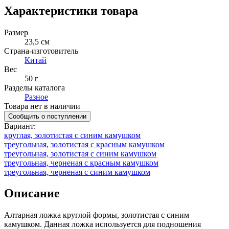
Характеристики товара
Размер
23,5 см
Страна-изготовитель
Китай
Вес
50 г
Разделы каталога
Разное
Товара нет в наличии
Сообщить о поступлении
Вариант
:
круглая, золотистая с синим камушком
треугольная, золотистая с красным камушком
треугольная, золотистая с синим камушком
треугольная, черненая с красным камушком
треугольная, черненая с синим камушком
Описание
Алтарная ложка круглой формы, золотистая с синим
камушком. Данная ложка используется для подношения