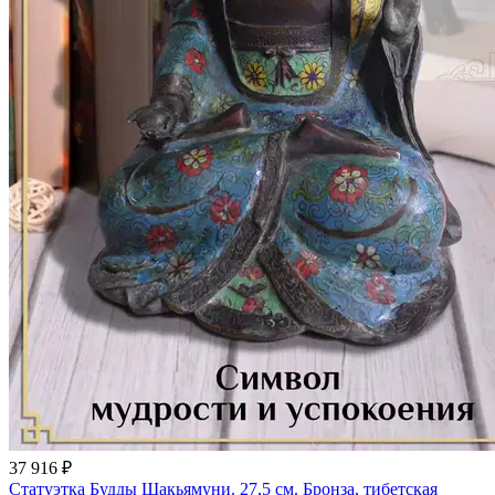
37 916 ₽
Статуэтка Будды Шакьямуни. 27,5 см. Бронза, тибетская