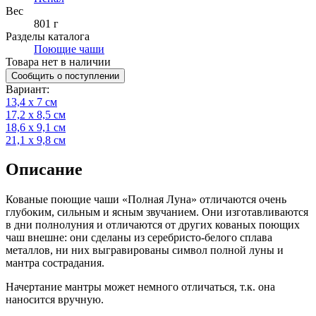
Вес
801 г
Разделы каталога
Поющие чаши
Товара нет в наличии
Сообщить о поступлении
Вариант
:
13,4 х 7 см
17,2 х 8,5 см
18,6 х 9,1 см
21,1 х 9,8 см
Описание
Кованые поющие чаши «Полная Луна» отличаются очень
глубоким, сильным и ясным звучанием. Они изготавливаются
в дни полнолуния и отличаются от других кованых поющих
чаш внешне: они сделаны из серебристо-белого сплава
металлов, ни них выгравированы символ полной луны и
мантра сострадания.
Начертание мантры может немного отличаться, т.к. она
наносится вручную.