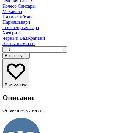
Зеленая Тара 3
Колесо Сансары
Махакала
Падмасамбхава
Парнашавари
Тысячерукая Тара
Хаягрива
Черный Ваджрапани
Этапы шаматхи
В корзину
В избранное
Описание
Оставайтесь с нами: