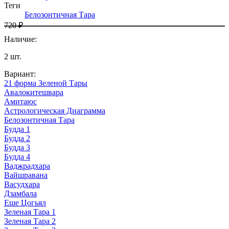
Теги
Белозонтичная Тара
720 ₽
Наличие
:
2
шт.
Вариант
:
21 форма Зеленой Тары
Авалокитешвара
Амитаюс
Астрологическая Диаграмма
Белозонтичная Тара
Будда 1
Будда 2
Будда 3
Будда 4
Ваджрадхара
Вайшравана
Васудхара
Дзамбала
Еше Цогьял
Зеленая Тара 1
Зеленая Тара 2