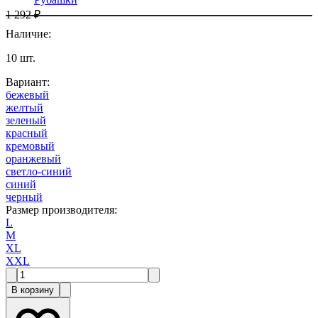
1 292 ₽
Наличие
:
10
шт.
Вариант
:
бежевый
желтый
зеленый
красный
кремовый
оранжевый
светло-синий
синий
черный
Размер производителя
:
L
M
XL
XXL
В корзину