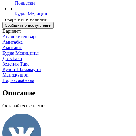
Подвески
Теги
Будда Медицины
Товара нет в наличии
Сообщить о поступлении
Вариант
:
Авалокитешвара
Амитабха
Амитаюс
Будда Медицины
Дзамбала
Зеленая Тара
Кулон Шакьямуни
Манджушри
Падмасамбхава
Описание
Оставайтесь с нами: