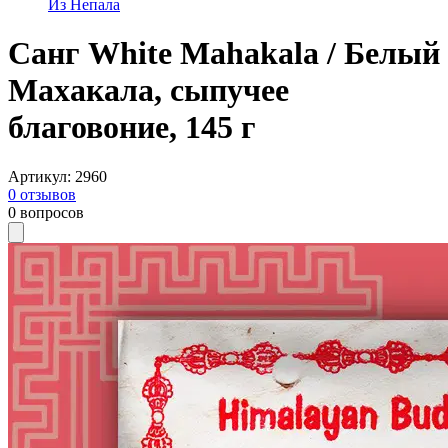
Из Непала
Санг White Mahakala / Белый
Махакала, сыпучее
благовоние, 145 г
Артикул
:
2960
0
отзывов
0
вопросов