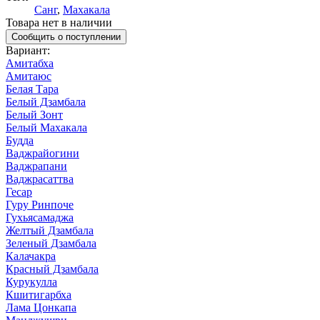
Санг
,
Махакала
Товара нет в наличии
Сообщить о поступлении
Вариант
:
Амитабха
Амитаюс
Белая Тара
Белый Дзамбала
Белый Зонт
Белый Махакала
Будда
Ваджрайогини
Ваджрапани
Ваджрасаттва
Гесар
Гуру Ринпоче
Гухьясамаджа
Желтый Дзамбала
Зеленый Дзамбала
Калачакра
Красный Дзамбала
Курукулла
Кшитигарбха
Лама Цонкапа