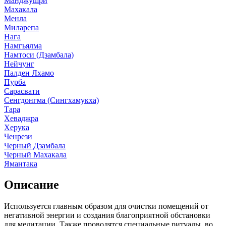
Манджушри
Махакала
Менла
Миларепа
Нага
Намгьялма
Намтоси (Дзамбала)
Нейчунг
Палден Лхамо
Пурба
Сарасвати
Сенгдонгма (Сингхамукха)
Тара
Хеваджра
Херука
Ченрези
Черный Дзамбала
Черный Махакала
Ямантака
Описание
Используется главным образом для очистки помещений от
негативной энергии и создания благоприятной обстановки
для медитации. Также проводятся специальные ритуалы, во