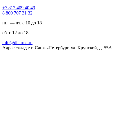
94 04 904 218 7+
23 13 707 008 8
пн. — пт. с 10 до 18
сб. с 12 до 18
ur.amrahd@ofni
Адрес склада: г. Санкт-Петербург, ул. Крупской, д. 55А