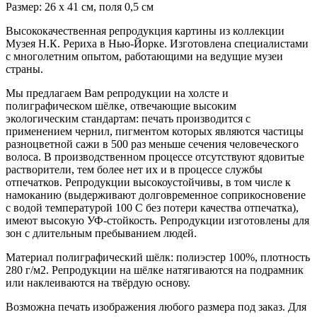
Размер: 26 х 41 см, поля 0,5 см
Высококачественная репродукция картины из коллекции
Музея Н.К. Рериха в Нью-Йорке. Изготовлена специалистами
с многолетним опытом, работающими на ведущие музеи
страны.
Мы предлагаем Вам репродукции на холсте и
полиграфическом шёлке, отвечающие высоким
экологическим стандартам: печать производится с
применением чернил, пигментом которых являются частицы
разноцветной сажи в 500 раз меньше сечения человеческого
волоса. В производственном процессе отсутствуют ядовитые
растворители, тем более нет их и в процессе службы
отпечатков. Репродукции высокоустойчивы, в том числе к
намоканию (выдерживают долговременное соприкосновение
с водой температурой 100 С без потери качества отпечатка),
имеют высокую УФ-стойкость. Репродукции изготовлены для
зон с длительным пребыванием людей.
Материал полиграфический шёлк: полиэстер 100%, плотность
280 г/м2. Репродукции на шёлке натягиваются на подрамник
или наклеиваются на твёрдую основу.
Возможна печать изображения любого размера под заказ. Для