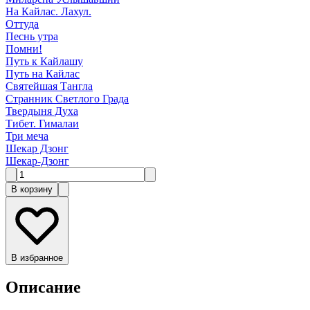
На Кайлас. Лахул.
Оттуда
Песнь утра
Помни!
Путь к Кайлашу
Путь на Кайлас
Святейшая Тангла
Странник Светлого Града
Твердыня Духа
Тибет. Гималаи
Три меча
Шекар Дзонг
Шекар-Дзонг
В корзину
В избранное
Описание