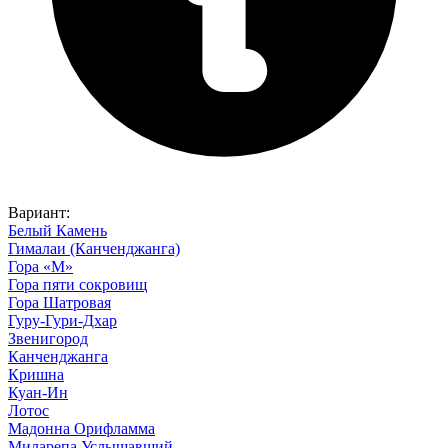
Вариант
:
Белый Камень
Гималаи (Канченджанга)
Гора «М»
Гора пяти сокровищ
Гора Шатровая
Гуру-Гури-Дхар
Звенигород
Канченджанга
Кришна
Куан-Ин
Лотос
Мадонна Орифламма
Миларепа Услышавший