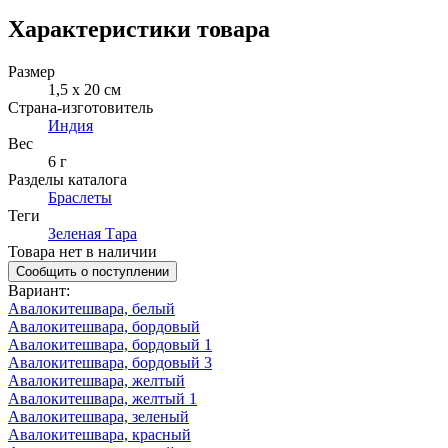
Характеристики товара
Размер
1,5 х 20 см
Страна-изготовитель
Индия
Вес
6 г
Разделы каталога
Браслеты
Теги
Зеленая Тара
Товара нет в наличии
Сообщить о поступлении
Вариант
:
Авалокитешвара, белый
Авалокитешвара, бордовый
Авалокитешвара, бордовый 1
Авалокитешвара, бордовый 3
Авалокитешвара, желтый
Авалокитешвара, желтый 1
Авалокитешвара, зеленый
Авалокитешвара, красный