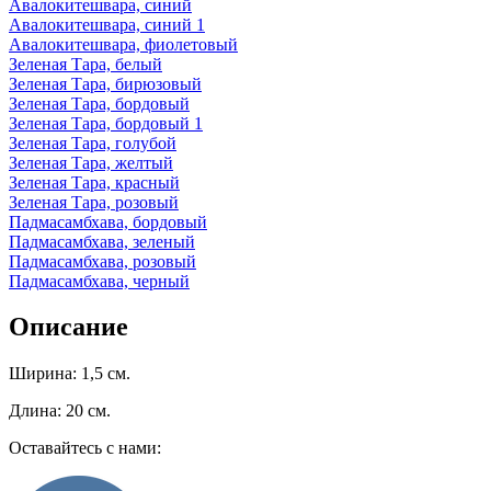
Авалокитешвара, синий
Авалокитешвара, синий 1
Авалокитешвара, фиолетовый
Зеленая Тара, белый
Зеленая Тара, бирюзовый
Зеленая Тара, бордовый
Зеленая Тара, бордовый 1
Зеленая Тара, голубой
Зеленая Тара, желтый
Зеленая Тара, красный
Зеленая Тара, розовый
Падмасамбхава, бордовый
Падмасамбхава, зеленый
Падмасамбхава, розовый
Падмасамбхава, черный
Описание
Ширина: 1,5 см.
Длина: 20 см.
Оставайтесь с нами: