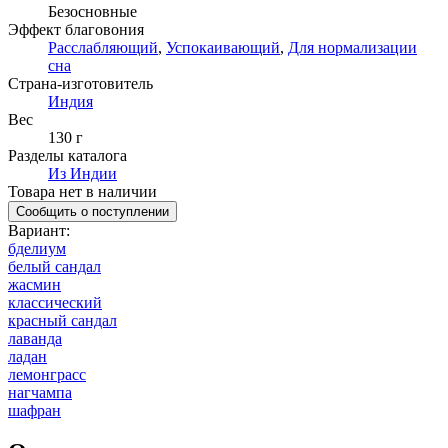
Безосновные
Эффект благовония
Расслабляющий
,
Успокаивающий
,
Для нормализации
сна
Страна-изготовитель
Индия
Вес
130 г
Разделы каталога
Из Индии
Товара нет в наличии
Сообщить о поступлении
Вариант
:
бделиум
белый сандал
жасмин
классический
красный сандал
лаванда
ладан
лемонграсс
нагчампа
шафран