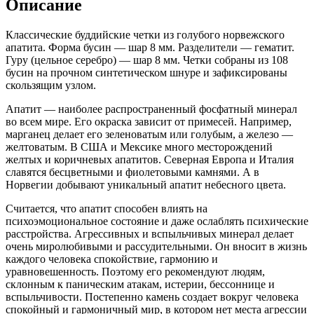
Описание
Классические буддийские четки из голубого норвежского
апатита. Форма бусин — шар 8 мм. Разделители — гематит.
Гуру (цельное серебро) — шар 8 мм. Четки собраны из 108
бусин на прочном синтетическом шнуре и зафиксированы
скользящим узлом.
Апатит — наиболее распространенный фосфатный минерал
во всем мире. Его окраска зависит от примесей. Например,
марганец делает его зеленоватым или голубым, а железо —
желтоватым. В США и Мексике много месторождений
желтых и коричневых апатитов. Северная Европа и Италия
славятся бесцветными и фиолетовыми камнями. А в
Норвегии добывают уникальный апатит небесного цвета.
Считается, что апатит способен влиять на
психоэмоциональное состояние и даже ослаблять психические
расстройства. Агрессивных и вспыльчивых минерал делает
очень миролюбивыми и рассудительными. Он вносит в жизнь
каждого человека спокойствие, гармонию и
уравновешенность. Поэтому его рекомендуют людям,
склонным к паническим атакам, истерии, бессоннице и
вспыльчивости. Постепенно камень создает вокруг человека
спокойный и гармоничный мир, в котором нет места агрессии