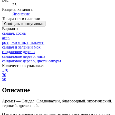
Вес
25 г
Разделы каталога
Японские
Товара нет в наличии
Сообщить о поступлении
Вариант
:
cандал, сосна
агар
роза, жасмин, цикламен
сандал и зеленый мох
сандаловое дерево
сандаловое дерево, липа
сандаловое дерево, цветы сакуры
Количество в упаковке
:
170
30
50
Описание
Аромат — Сандал. Сладковатый, благородный, экзотический,
терпкий, древесный.
Один из основных ингредиентов для ароматических палочек.