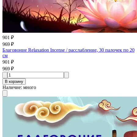
901 ₽
969 ₽
Благовоние Relaxation Incense / расслабление, 30 палочек по 20
см
901 ₽
969 ₽
В корзину
Наличие
:
много