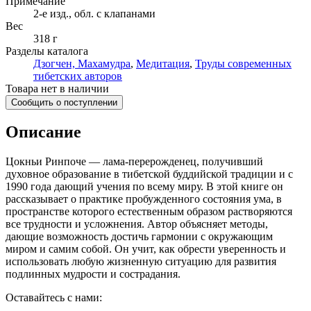
Примечание
2-е изд., обл. с клапанами
Вес
318 г
Разделы каталога
Дзогчен, Махамудра
,
Медитация
,
Труды современных
тибетских авторов
Товара нет в наличии
Сообщить о поступлении
Описание
Цокньи Ринпоче — лама-перерожденец, получивший
духовное образование в тибетской буддийской традиции и с
1990 года дающий учения по всему миру. В этой книге он
рассказывает о практике пробужденного состояния ума, в
пространстве которого естественным образом растворяются
все трудности и усложнения. Автор объясняет методы,
дающие возможность достичь гармонии с окружающим
миром и самим собой. Он учит, как обрести уверенность и
использовать любую жизненную ситуацию для развития
подлинных мудрости и сострадания.
Оставайтесь с нами: