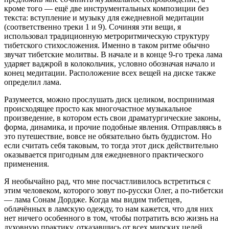
кроме того — ещё две инструментальных композиции без
текста: вступление и музыку для ежедневной медитации
(соответственно треки 1 и 9). Сочиняя эти вещи, я
использовал традиционную метроритмическую структуру
тибетского стихосложения. Именно в таком ритме обычно
звучат тибетские молитвы. В начале и в конце 9-го трека лама
ударяет ваджрой в колокольчик, условно обозначая начало и
конец медитации. Расположение всех вещей на диске также
определил лама.
Разумеется, можно прослушать диск целиком, воспринимая
происходящее просто как многочастное музыкальное
произведение, в котором есть свои драматургические законы,
форма, динамика, и прочие подобные явления. Отправляясь в
это путешествие, вовсе не обязательно быть буддистом. Но
если считать себя таковым, то тогда этот диск действительно
оказывается пригодным для ежедневного практического
применения.
Я необычайно рад, что мне посчастливилось встретиться с
этим человеком, которого зовут по-русски Олег, а по-тибетски
— лама Сонам Дордже. Когда мы видим тибетцев,
облачённых в ламскую одежду, то нам кажется, что для них
нет ничего особенного в том, чтобы потратить всю жизнь на
духовную практику, отказавшись от всех мирских целей.