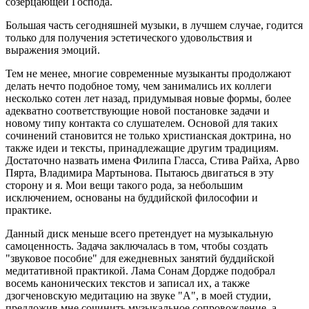
созерцающей Господа.
Большая часть сегодняшней музыки, в лучшем случае, годится
только для получения эстетического удовольствия и
выражения эмоций.
Тем не менее, многие современные музыканты продолжают
делать нечто подобное тому, чем занимались их коллеги
несколько сотен лет назад, придумывая новые формы, более
адекватно соответствующие новой постановке задачи и
новому типу контакта со слушателем. Основой для таких
сочинений становится не только христианская доктрина, но
также идеи и тексты, принадлежащие другим традициям.
Достаточно назвать имена Филипа Гласса, Стива Райха, Арво
Пярта, Владимира Мартынова. Пытаюсь двигаться в эту
сторону и я. Мои вещи такого рода, за небольшим
исключением, основаны на буддийской философии и
практике.
Данный диск меньше всего претендует на музыкальную
самоценность. Задача заключалась в том, чтобы создать
"звуковое пособие" для ежедневных занятий буддийской
медитативной практикой. Лама Сонам Дордже подобрал
восемь канонических текстов и записал их, а также
дзогченовскую медитацию на звуке "А", в моей студии,
предложив мне сочинить музыкальное сопровождение, а