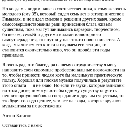
Но когда мы видим нашего соотечественника, к тому же очень
молодого (ему 35), который сидел семь лет в затворничестве в
Гималаях, и не видел смысла в решении других задач, кроме
самосовершенствования ради принесения блага живым
существам, пока мы тут занимались карьерой, творчеством,
бизнесом, семьёй и другими видами иллюзорного
самоутверждения, то внутри у нас что-то поворачивается. А
когда мы читаем его книги и слушаем его лекции, то
становится окончательно ясно, что он провёл эти годы
правильно.
Я очень рад, что благодаря нашему сотрудничеству я могу
направить свои скромные профессиональные возможности на
то, чтобы принести людям хотя бы маленькую практическую
пользу. Хорошая или плохая музыка получилась в результате
этого опыта — я не знаю. Но если те звуки, которые записаны
на этом диске, помогут хотя бы одному существу ощутить
непритворную любовь и сострадание к другим существам, то
это будет гораздо ценнее, чем все награды, которые вручают
музыкантам за их достижения.
Антон Батагов
Оставайтесь с нами: