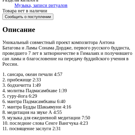
Музыка, записи ритуалов
Товара нет в наличии
Сообщить о поступлении
Описание
Уникальный совместный проект композитора Антона
Батагова и Ламы Сонама Дордже, первого русского буддиста,
проведшего 7 лет в затворничестве в Гималаях и получившего
сан ламы и благословение на передачу буддийского учения в
России.
1. сансара, океан печали 4:57
2. прибежище 2:33
3. бодхичитта 1:49
4. молитва Падмасамбхаве 1:39
5. гуру-йога 6:29
6. мантра Падмасамбхавы 6:40
7. мантра Будды Шакьямуни 4:16
8. медитация на звуке А 4:55
9. музыка для ежедневной медитации 7:50
10. последние слова Сенге Вангчука 4:23
11. посвящение заслуги 2:31