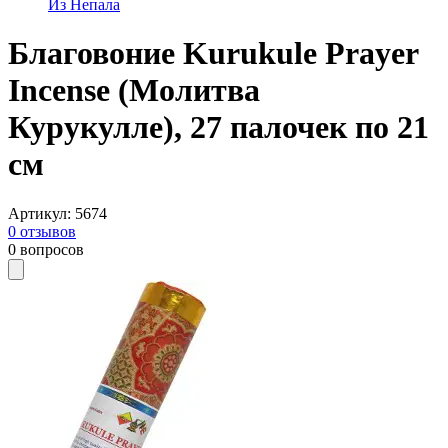
Из Непала
Благовоние Kurukule Prayer
Incense (Молитва
Курукулле), 27 палочек по 21
см
Артикул
:
5674
0
отзывов
0
вопросов