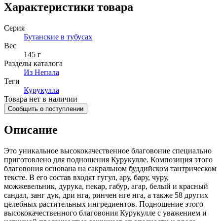
Характеристики товара
Серия
Бутанские в тубусах
Вес
145 г
Разделы каталога
Из Непала
Теги
Курукулла
Товара нет в наличии
Сообщить о поступлении
Описание
Это уникальное высококачественное благовоние специально
приготовлено для подношения Курукулле. Композиция этого
благовония основана на сакральном буддийском тантрическом
тексте. В его состав входят гугул, ару, бару, чуру,
можжевельник, дурука, пекар, габур, агар, белый и красный
сандал, занг дук, дри нга, ринчен нге нга, а также 58 других
целебных растительных ингредиентов. Подношение этого
высококачественного благовония Курукулле с уважением и