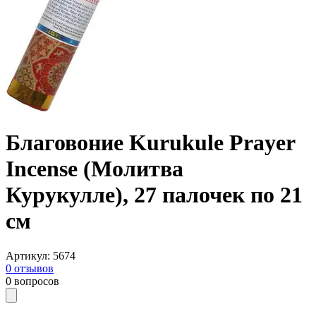
Благовоние Kurukule Prayer
Incense (Молитва
Курукулле), 27 палочек по 21
см
Артикул
:
5674
0
отзывов
0
вопросов