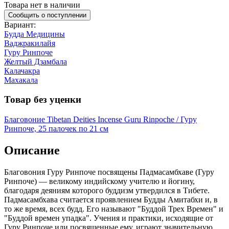
Товара нет в наличии
Сообщить о поступлении
Вариант
:
Будда Медицины
Ваджракилайя
Гуру Ринпоче
Желтый Дзамбала
Калачакра
Махакала
Товар без уценки
Благовоние Tibetan Deities Incense Guru Rinpoche / Гуру
Ринпоче, 25 палочек по 21 см
Описание
Благовония Гуру Ринпоче посвящены Падмасамбхаве (Гуру
Ринпоче) — великому индийскому учителю и йогину,
благодаря деяниям которого буддизм утвердился в Тибете.
Падмасамбхава считается проявлением Будды Амитабхи и, в
то же время, всех будд. Его называют "Буддой Трех Времен" и
"Буддой времен упадка". Учения и практики, исходящие от
Гуру Ринпоче или посвященные ему, играют значительную