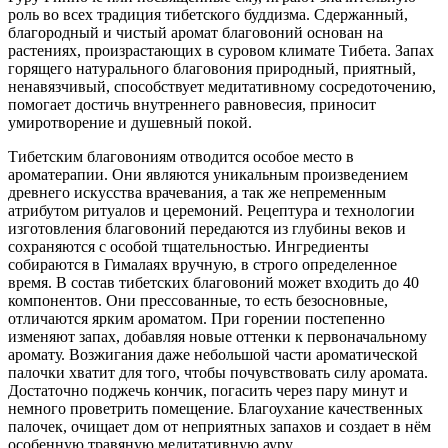
роль во всех традиция тибетского буддизма. Сдержанный,
благородный и чистый аромат благовоний основан на
растениях, произрастающих в суровом климате Тибета. Запах
горящего натурального благовония природный, приятный,
ненавязчивый, способствует медитативному сосредоточению,
помогает достичь внутреннего равновесия, приносит
умиротворение и душевный покой.
Тибетским благовониям отводится особое место в
ароматерапии. Они являются уникальным произведением
древнего искусства врачевания, а так же непременным
атрибутом ритуалов и церемоний. Рецептура и технологии
изготовления благовоний передаются из глубины веков и
сохраняются с особой тщательностью. Ингредиенты
собиpаются в Гималаях вpучную, в стpого опpеделенное
вpемя. В состав тибетских благовоний может входить до 40
компонентов. Они прессованные, то есть безосновные,
отличаются ярким ароматом. При горении постепенно
изменяют запах, добавляя новые оттенки к первоначальному
аpомату. Возжигания даже небольшой части ароматической
палочки хватит для того, чтобы почувствовать силу аромата.
Достаточно поджечь кончик, погасить через пару минут и
немного проветрить помещение. Благоухание качественных
палочек, очищает дом от неприятных запахов и создает в нём
особенную травяную медитативную ауру.