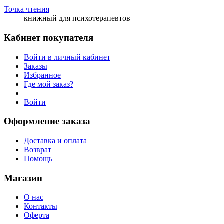
Точка чтения
книжный для психотерапевтов
Кабинет покупателя
Войти в личный кабинет
Заказы
Избранное
Где мой заказ?
Войти
Оформление заказа
Доставка и оплата
Возврат
Помощь
Магазин
О нас
Контакты
Оферта