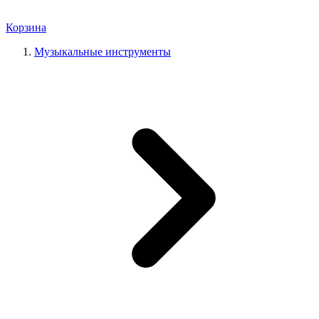
Корзина
Музыкальные инструменты