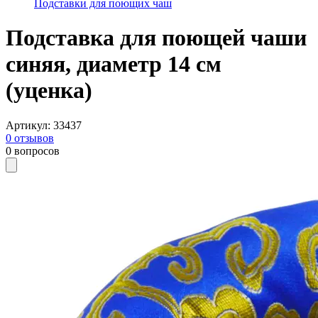
Подставки для поющих чаш
Подставка для поющей чаши
синяя, диаметр 14 см
(уценка)
Артикул
:
33437
0
отзывов
0
вопросов