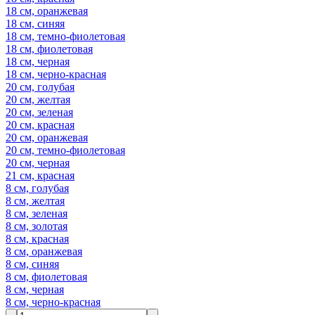
18 см, оранжевая
18 см, синяя
18 см, темно-фиолетовая
18 см, фиолетовая
18 см, черная
18 см, черно-красная
20 см, голубая
20 см, желтая
20 см, зеленая
20 см, красная
20 см, оранжевая
20 см, темно-фиолетовая
20 см, черная
21 см, красная
8 см, голубая
8 см, желтая
8 см, зеленая
8 см, золотая
8 см, красная
8 см, оранжевая
8 см, синяя
8 см, фиолетовая
8 см, черная
8 см, черно-красная