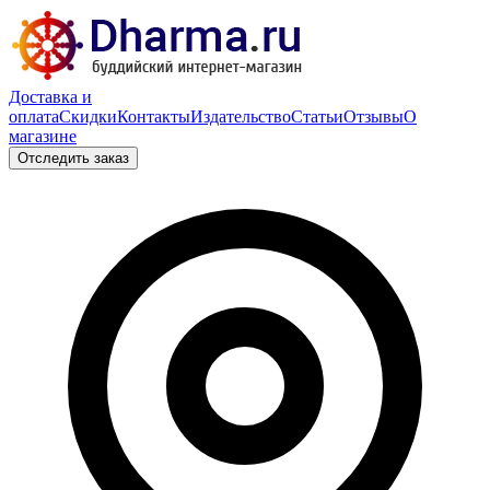
Доставка и
оплата
Скидки
Контакты
Издательство
Статьи
Отзывы
О
магазине
Отследить заказ