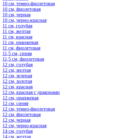
10 см, темно-фиолетовая
10 см, фиолетовая
10 см, черная
10 см, черно-красная
11 см, голубая
11 см, желтая
11 см, красная
11 см, оранжевая
11 см, фиолетовая
11,5 см, синяя
11,5 см, фиолетовая
12 см, голубая
12 см, желтая
12 см, зеленая
12 см, золотая
12 см, красная
12 см, красная с драконами
12 см, оранжевая
12 см, синяя
12 см, темно-фиолетовая
12 см, фиолетовая
12 см, черная
12 см, черно-красная
14 см, голубая
14 см, желтая