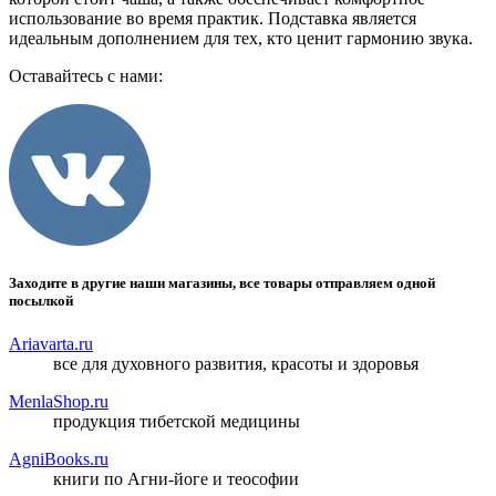
использование во время практик. Подставка является
идеальным дополнением для тех, кто ценит гармонию звука.
Оставайтесь с нами:
Заходите в другие наши магазины, все товары отправляем одной
посылкой
Ariavarta.ru
все для духовного развития, красоты и здоровья
MenlaShop.ru
продукция тибетской медицины
AgniBooks.ru
книги по Агни-йоге и теософии