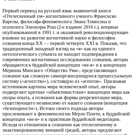
Первый перевод на русский язык знаменитой книги
«Отелесненный ум» когнитивного ученого Франсиско
Варелы, философа-феноменолога Эвана Томпсона и
психолога Элеоноры Рош (2-е издание 2016 г.), впервые
опубликованной в 1991 г. и оказавшей революционирующее
влияние на развитие когнитивной науки и философии
сознания конца XX — первой четверти XXI в. Показав, что
традиционный западный взгляд на «я» как на единого
онтологического субъекта не находит подтверждения в
современных когнитивных исследованиях сознания, авторы
обращаются к буддийской концепции «не-я» и к концепции
Мервина Минского «Общество Ума», представляющих
сознание как сложную самоорганизующуюся процессуальную
систему («агентство»), состоящую из «агентов». Признавая
источником картины мира человеческий опыт, авторы
подвергают критике «объективистские» концепции мира как
опоры опыта, а познания как формы репрезентации мира,
существующего независимо от нашего сознания (концепция
«безопорности»). Истоки своего подхода авторы
прослеживают к феноменологии Мерло Понти, к буддийской
концепции «не-я» и к практикам буддийской медитации.
Исходя из отношения к сознанию как отелесненному и
энактивированному внешней средой, авторы предлагают