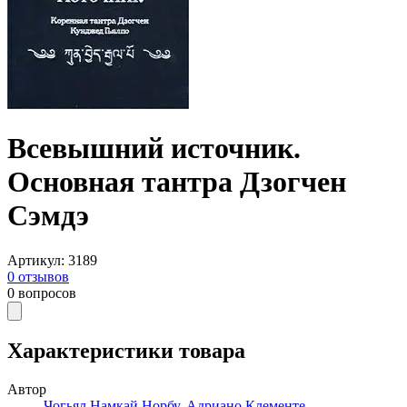
Всевышний источник.
Основная тантра Дзогчен
Сэмдэ
Артикул
:
3189
0
отзывов
0
вопросов
Характеристики товара
Автор
Чогьял Намкай Норбу
,
Адриано Клементе