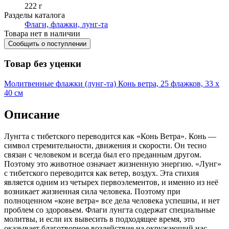
222 г
Разделы каталога
Флаги, флажки, лунг-та
Товара нет в наличии
Сообщить о поступлении
Товар без уценки
Молитвенные флажки (лунг-та) Конь ветра, 25 флажков, 33 x
40 см
Описание
Лунгта с тибетского переводится как «Конь Ветра». Конь —
символ стремительности, движения и скорости. Он тесно
связан с человеком и всегда был его преданным другом.
Поэтому это животное означает жизненную энергию. «Лунг»
с тибетского переводится как ветер, воздух. Эта стихия
является одним из четырех первоэлементов, и именно из неё
возникает жизненная сила человека. Поэтому при
полноценном «коне ветра» все дела человека успешны, и нет
проблем со здоровьем. Флаги лунгта содержат специальные
молитвы, и если их вывесить в подходящее время, это
оказывает благотворное воздействие на окружающий нас