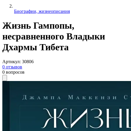
Биографии, жизнеописания
Жизнь Гампопы,
несравненного Владыки
Дхармы Тибета
Артикул
:
30806
0
отзывов
0
вопросов