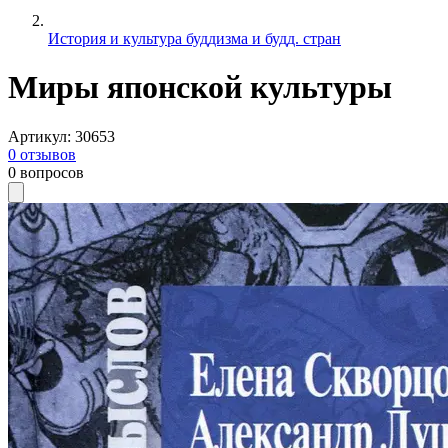
История и культура буддизма и будд. стран
Миры японской культуры
Артикул
:
30653
0
отзывов
0
вопросов