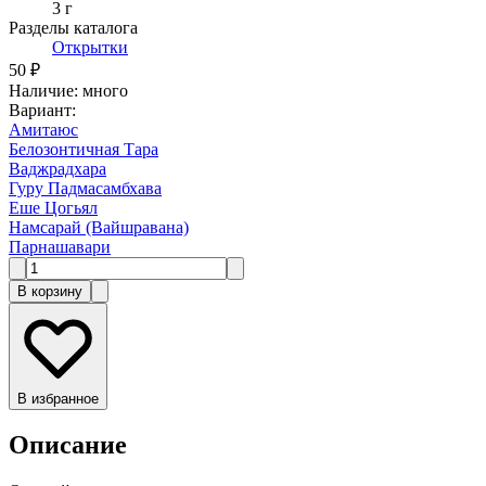
3 г
Разделы каталога
Открытки
50 ₽
Наличие
:
много
Вариант
:
Амитаюс
Белозонтичная Тара
Ваджрадхара
Гуру Падмасамбхава
Еше Цогьял
Намсарай (Вайшравана)
Парнашавари
В корзину
В избранное
Описание