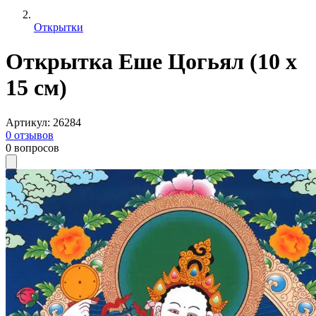
Открытки
Открытка Еше Цогьял (10 x
15 см)
Артикул
:
26284
0
отзывов
0
вопросов