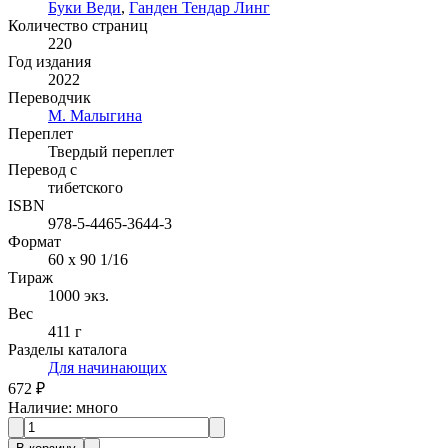
Буки Веди
,
Ганден Тендар Линг
Количество страниц
220
Год издания
2022
Переводчик
М. Малыгина
Переплет
Твердый переплет
Перевод с
тибетского
ISBN
978-5-4465-3644-3
Формат
60 x 90 1/16
Тираж
1000
экз.
Вес
411 г
Разделы каталога
Для начинающих
672 ₽
Наличие
:
много