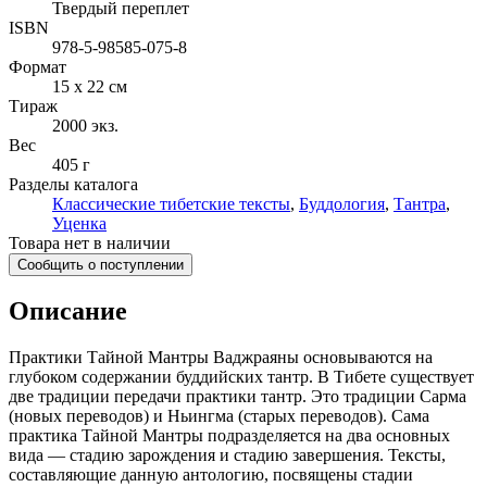
Твердый переплет
ISBN
978-5-98585-075-8
Формат
15 x 22 см
Тираж
2000
экз.
Вес
405 г
Разделы каталога
Классические тибетские тексты
,
Буддология
,
Тантра
,
Уценка
Товара нет в наличии
Сообщить о поступлении
Описание
Практики Тайной Мантры Ваджраяны основываются на
глубоком содержании буддийских тантр. В Тибете существует
две традиции передачи практики тантр. Это традиции Сарма
(новых переводов) и Ньингма (старых переводов). Сама
практика Тайной Мантры подразделяется на два основных
вида — стадию зарождения и стадию завершения. Тексты,
составляющие данную антологию, посвящены стадии