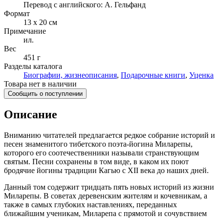
Перевод с английского: А. Гельфанд
Формат
13 x 20 см
Примечание
ил.
Вес
451 г
Разделы каталога
Биографии, жизнеописания
,
Подарочные книги
,
Уценка
Товара нет в наличии
Сообщить о поступлении
Описание
Вниманию читателей предлагается редкое собрание историй и
песен знаменитого тибетского поэта-йогина Миларепы,
которого его соотечественники называли странствующим
святым. Песни сохранены в том виде, в каком их поют
бродячие йогины традиции Кагью с XII века до наших дней.
Данный том содержит тридцать пять новых историй из жизни
Миларепы. В советах деревенским жителям и кочевникам, а
также в самых глубоких наставлениях, переданных
ближайшим ученикам, Миларепа с прямотой и сочувствием