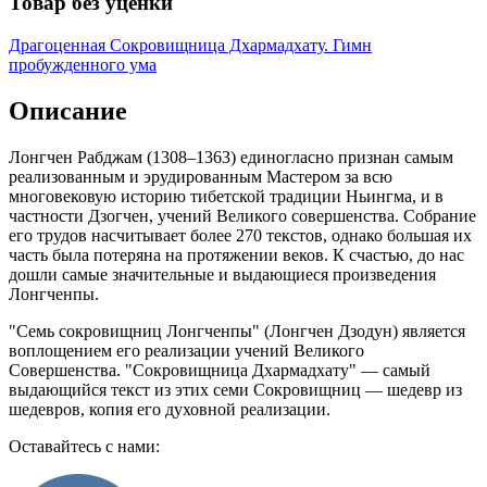
Товар без уценки
Драгоценная Сокровищница Дхармадхату. Гимн
пробужденного ума
Описание
Лонгчен Рабджам (1308–1363) единогласно признан самым
реализованным и эрудированным Мастером за всю
многовековую историю тибетской традиции Ньингма, и в
частности Дзогчен, учений Великого совершенства. Собрание
его трудов насчитывает более 270 текстов, однако большая их
часть была потеряна на протяжении веков. К счастью, до нас
дошли самые значительные и выдающиеся произведения
Лонгченпы.
"Семь сокровищниц Лонгченпы" (Лонгчен Дзодун) является
воплощением его реализации учений Великого
Совершенства. "Сокровищница Дхармадхату" — самый
выдающийся текст из этих семи Сокровищниц — шедевр из
шедевров, копия его духовной реализации.
Оставайтесь с нами: