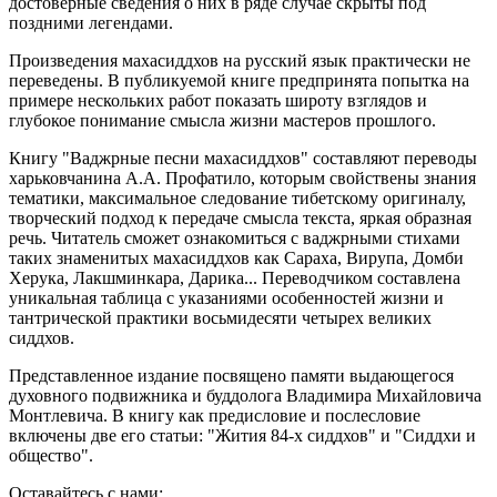
достоверные сведения о них в ряде случае скрыты под
поздними легендами.
Произведения махасиддхов на русский язык практически не
переведены. В публикуемой книге предпринята попытка на
примере нескольких работ показать широту взглядов и
глубокое понимание смысла жизни мастеров прошлого.
Книгу "Ваджрные песни махасиддхов" составляют переводы
харьковчанина А.А. Профатило, которым свойствены знания
тематики, максимальное следование тибетскому оригиналу,
творческий подход к передаче смысла текста, яркая образная
речь. Читатель сможет ознакомиться с ваджрными стихами
таких знаменитых махасиддхов как Сараха, Вирупа, Домби
Херука, Лакшминкара, Дарика... Переводчиком составлена
уникальная таблица с указаниями особенностей жизни и
тантрической практики восьмидесяти четырех великих
сиддхов.
Представленное издание посвящено памяти выдающегося
духовного подвижника и буддолога Владимира Михайловича
Монтлевича. В книгу как предисловие и послесловие
включены две его статьи: "Жития 84-х сиддхов" и "Сиддхи и
общество".
Оставайтесь с нами: