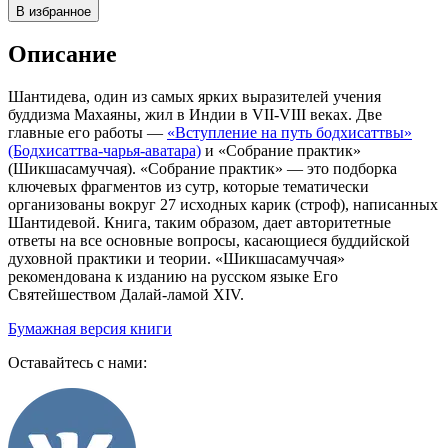
В избранное
Описание
Шантидева, один из самых ярких выразителей учения
буддизма Махаяны, жил в Индии в VII-VIII веках. Две
главные его работы —
«Вступление на путь бодхисаттвы»
(Бодхисаттва-чарья-аватара)
и «Собрание практик»
(Шикшасамуччая). «Собрание практик» — это подборка
ключевых фрагментов из сутр, которые тематически
организованы вокруг 27 исходных карик (строф), написанных
Шантидевой. Книга, таким образом, дает авторитетные
ответы на все основные вопросы, касающиеся буддийской
духовной практики и теории. «Шикшасамуччая»
рекомендована к изданию на русском языке Его
Святейшеством Далай-ламой XIV.
Бумажная версия книги
Оставайтесь с нами: