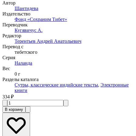
Автор
Шантидева
Издательство
Фонд «Сохраним Тибет»
Переводчик
Кугявичус А.
Редактор
Терентьев Андрей Анатольевич
Перевод с
тибетского
Серия
Наланда
Вес
0 г
Разделы каталога
Сутры, классические индийские тексты
,
Электронные
книги
334 ₽
В корзину