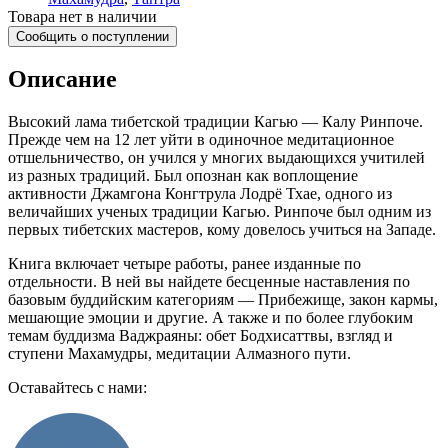
Товара нет в наличии
Сообщить о поступлении
Описание
Высокий лама тибетской традиции Кагью — Калу Ринпоче.
Прежде чем на 12 лет уйти в одиночное медитационное
отшельничество, он учился у многих выдающихся учитилей
из разных традиций. Был опознан как воплощение
активности Джамгона Конгтрула Лодрё Тхае, одного из
величайших ученых традиции Кагью. Ринпоче был одним из
первых тибетских мастеров, кому довелось учиться на Западе.
Книга включает четыре работы, ранее изданные по
отдельности. В ней вы найдете бесценные наставления по
базовым буддийским категориям — Прибежище, закон кармы,
мешающие эмоции и другие. А также и по более глубоким
темам буддизма Ваджраяны: обет Бодхисаттвы, взгляд и
ступени Махамудры, медитации Алмазного пути.
Оставайтесь с нами: