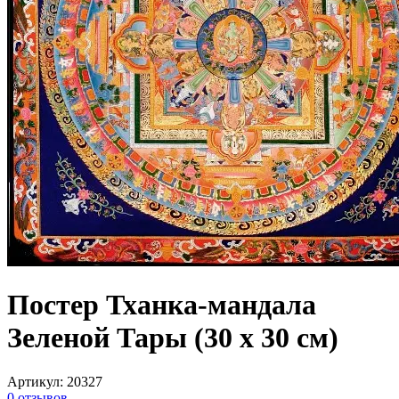
Постер Тханка-мандала
Зеленой Тары (30 х 30 см)
Артикул
:
20327
0
отзывов