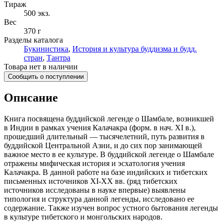
Тираж
500
экз.
Вес
370 г
Разделы каталога
Букинистика
,
История и культура буддизма и будд.
стран
,
Тантра
Товара нет в наличии
Сообщить о поступлении
Описание
Книга посвящена буддийской легенде о Шамбале, возникшей
в Индии в рамках учения Калачакра (форм. в нач. XI в.),
прошедший длительный — тысячелетний, путь развития в
буддийской Центральной Азии, и до сих пор занимающей
важное место в ее культуре. В буддийской легенде о Шамбале
отражены мифическая история и эсхатология учения
Калачакра. В данной работе на базе индийских и тибетских
письменных источников XI-XX вв. (ряд тибетских
источников исследованы в науке впервые) выявлены
типология и структура данной легенды, исследовано ее
содержание. Также изучен вопрос устного бытования легенды
в культуре тибетского и монгольских народов.