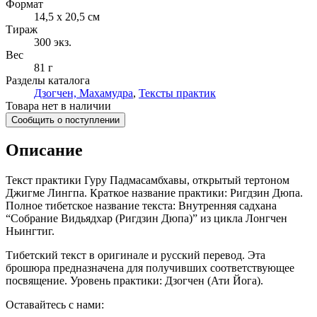
Формат
14,5 x 20,5 см
Тираж
300
экз.
Вес
81 г
Разделы каталога
Дзогчен, Махамудра
,
Тексты практик
Товара нет в наличии
Сообщить о поступлении
Описание
Текст практики Гуру Падмасамбхавы, открытый тертоном
Джигме Лингпа. Краткое название практики: Ригдзин Дюпа.
Полное тибетское название текста: Внутренняя садхана
“Собрание Видьядхар (Ригдзин Дюпа)” из цикла Лонгчен
Ньингтиг.
Тибетский текст в оригинале и русский перевод. Эта
брошюра предназначена для получивших соответствующее
посвящение. Уровень практики: Дзогчен (Ати Йога).
Оставайтесь с нами: