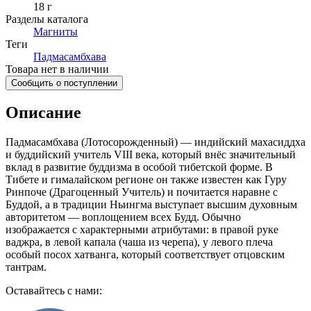
18 г
Разделы каталога
Магниты
Теги
Падмасамбхава
Товара нет в наличии
Сообщить о поступлении
Описание
Падмасамбхава (Лотосорожденный) — индийский махасиддха
и буддийский учитель VIII века, который внёс значительный
вклад в развитие буддизма в особой тибетской форме. В
Тибете и гималайском регионе он также известен как Гуру
Ринпоче (Драгоценный Учитель) и почитается наравне с
Буддой, а в традиции Ньингма выступает высшим духовным
авторитетом — воплощением всех Будд. Обычно
изображается с характерными атрибутами: в правой руке
ваджра, в левой капала (чаша из черепа), у левого плеча
особый посох хатванга, который соответствует отцовским
тантрам.
Оставайтесь с нами: