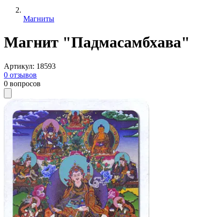
Магниты
Магнит "Падмасамбхава"
Артикул
:
18593
0
отзывов
0
вопросов