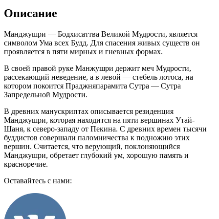
Описание
Манджушри — Бодхисаттва Великой Мудрости, является
символом Ума всех Будд. Для спасения живых существ он
проявляется в пяти мирных и гневных формах.
В своей правой руке Манжушри держит меч Мудрости,
рассекающий неведение, а в левой — стебель лотоса, на
котором покоится Праджняпарамита Сутра — Сутра
Запредельной Мудрости.
В древних манускриптах описывается резиденция
Манджушри, которая находится на пяти вершинах Утай-
Шаня, к северо-западу от Пекина. С древних времен тысячи
буддистов совершали паломничества к подножию этих
вершин. Считается, что верующий, поклоняющийся
Манджушри, обретает глубокий ум, хорошую память и
красноречие.
Оставайтесь с нами: