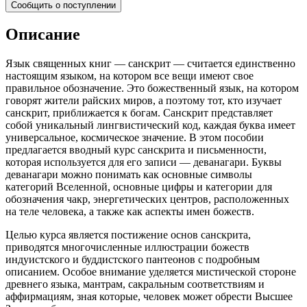
Сообщить о поступлении
Описание
Язык священных книг — санскрит — считается единственно
настоящим языком, на котором все вещи имеют свое
правильное обозначение. Это божественный язык, на котором
говорят жители райских миров, а поэтому тот, кто изучает
санскрит, приближается к богам. Санскрит представляет
собой уникальный лингвистический код, каждая буква имеет
универсальное, космическое значение. В этом пособии
предлагается вводный курс санскрита и письменности,
которая используется для его записи — деванагари. Буквы
деванагари можно понимать как основные символы
категорий Вселенной, основные цифры и категории для
обозначения чакр, энергетических центров, расположенных
на теле человека, а также как аспекты имен божеств.
Целью курса является постижение основ санскрита,
приводятся многочисленные иллюстрации божеств
индуистского и буддистского пантеонов с подробным
описанием. Особое внимание уделяется мистической стороне
древнего языка, мантрам, сакральным соответствиям и
аффирмациям, зная которые, человек может обрести Высшее