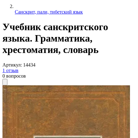
Санскрит, пали, тибетский язык
Учебник санскритского
языка. Грамматика,
хрестоматия, словарь
Артикул
:
14434
1
отзыв
0
вопросов