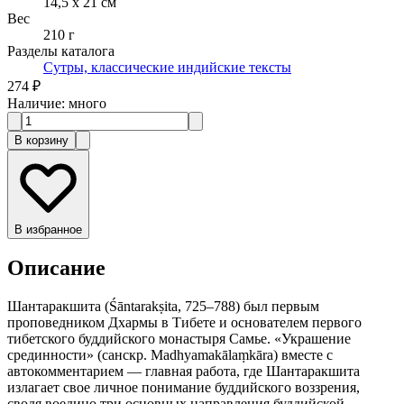
14,5 x 21 см
Вес
210 г
Разделы каталога
Сутры, классические индийские тексты
274 ₽
Наличие
:
много
В корзину
В избранное
Описание
Шантаракшита (Śāntarakṣita, 725–788) был первым
проповедником Дхармы в Тибете и основателем первого
тибетского буддийского монастыря Самье. «Украшение
срединности» (санскр. Madhyamakālaṃkāra) вместе с
автокомментарием — главная работа, где Шантаракшита
излагает свое личное понимание буддийского воззрения,
сводя воедино три основных направления буддийской