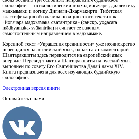
философии — психологический подход йогачары, диалектику
мадхьямаки и логику Дигнаги-Дхармакирти. Тибетская
классификация обозначила позицию этого текста как
«йогачара-мадхьямака-сватантрика» (санскр. yogācāra-
mādhyamаka-
svātantrika) и считает ее важным
самостоятельным направлением в мадхьямаке.
Коренной текст «Украшения срединности» уже неоднократно
переводился на английский язык, однако автокомментарий
Шантаракшиты здесь переводится на европейский язык
впервые. Перевод трактата Шантаракшиты на русский язык
выполнен по совету Его Святейшества Далай-ламы XIV.
Книга предназначена для всех изучающих буддийскую
философию.
Электронная версия книги
Оставайтесь с нами: