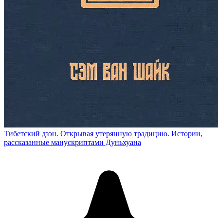
Тибетский дзэн. Открывая утерянную традицию. Истории,
рассказанные манускриптами Дуньхуана