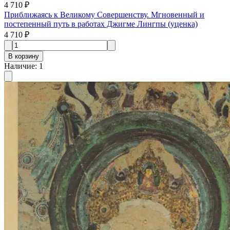
4 710 ₽
Приближаясь к Великому Совершенству. Мгновенный и
постепенный путь в работах Джигме Лингпы (уценка)
4 710 ₽
В корзину
Наличие
:
1