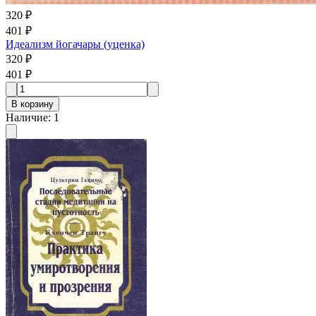
320 ₽
401 ₽
Идеализм йогачары (уценка)
320 ₽
401 ₽
В корзину
Наличие
:
1